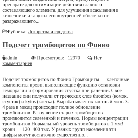
препарате для оптимизации действия главного
составляющего элемента, для улучшения всасывания в
кишечнике и защиты его внутренней оболочки от
раздражающего...
Рубрика:
Лекарства и средства
Подсчет тромбоцитов по Фонио
admin
Просмотров: 12970
Нет
комментариев
Подсчет тромбоцитов по Фонио Тромбоциты ― клеточные
компоненты крови, выполняющие функцию остановки
геморрагии и формирования сгустка при ранении. Своё
название они получили от греческих слов thrombos (комок,
сгусток) и kytos (клетка). Вырабатывает их костный мозг. 3-
4 раза в месяц происходит полное обновление
тромбоцитов. Разрушение старых тромбоцитов
производится селезёнкой и печенью. Нормы концентрации
тромбоцитов Нормальный уровень тромбоцитов в 1 мм3
крови ― 120- 400 тыс. У разных групп населения эти
цифры могут достаточно существенно...