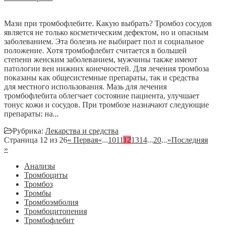
Мази при тромбофлебите. Какую выбрать? Тромбоз сосудов
является не только косметическим дефектом, но и опасным
заболеванием. Эта болезнь не выбирает пол и социальное
положение. Хотя тромбофлебит считается в большей
степени женским заболеванием, мужчины также имеют
патологии вен нижних конечностей. Для лечения тромбоза
показаны как общесистемные препараты, так и средства
для местного использования. Мазь для лечения
тромбофлебита облегчает состояние пациента, улучшает
тонус кожи и сосудов. При тромбозе назначают следующие
препараты: на...
Рубрика:
Лекарства и средства
Страница 12 из 26
« Первая
«
...
10
11
12
13
14
...
20
...
»
Последняя
»
Анализы
Тромбоциты
Тромбоз
Тромбы
Тромбоэмболия
Тромбоцитопения
Тромбофлебит