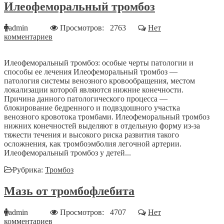
Илеофеморальный тромбоз
admin
Просмотров: 2763
Нет
комментариев
Илеофеморальный тромбоз: особые черты патологии и
способы ее лечения Илеофеморальный тромбоз —
патология системы венозного кровообращения, местом
локализации которой являются нижние конечности.
Причина данного патологического процесса —
блокирование бедренного и подвздошного участка
венозного кровотока тромбами. Илеофеморальный тромбоз
нижних конечностей выделяют в отдельную форму из-за
тяжести течения и высокого риска развития такого
осложнения, как тромбоэмболия легочной артерии.
Илеофеморальный тромбоз у детей...
Рубрика:
Тромбоз
Мазь от тромбофлебита
admin
Просмотров: 4707
Нет
комментариев