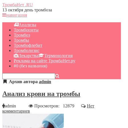
ТромбаНет
.RU
13 октября день тромбоза
навигация
Анализы
Тромбоциты
Тромбоз
Тромбы
Тромбофлебит
Тромболизис
Лекарства
Терминология
Реклама на сайте ТромбаНет.ру
#0 (без названия)
Архив автора
admin
Анализ крови на тромбы
admin
Просмотров: 12879
Нет
комментариев