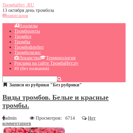
ТромбаНет
.RU
13 октября день тромбоза
навигация
Анализы
Тромбоциты
Тромбоз
Тромбы
Тромбофлебит
Тромболизис
Лекарства
Терминология
Реклама на сайте ТромбаНет.ру
#0 (без названия)
Записи из рубрики "Без рубрики"
Виды тромбов. Белые и красные
тромбы.
admin
Просмотров: 6714
Нет
комментариев