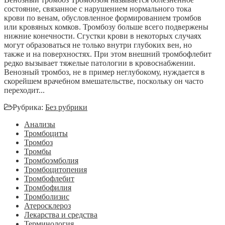
состояние, связанное с нарушением нормального тока
крови по венам, обусловленное формированием тромбов
или кровяных комков. Тромбозу больше всего подвержены
нижние конечности. Сгустки крови в некоторых случаях
могут образоваться не только внутри глубоких вен, но
также и на поверхностях. При этом внешний тромбофлебит
редко вызывает тяжелые патологии в кровоснабжении.
Венозный тромбоз, не в пример неглубокому, нуждается в
скорейшем врачебном вмешательстве, поскольку он часто
переходит...
Рубрика:
Без рубрики
Анализы
Тромбоциты
Тромбоз
Тромбы
Тромбоэмболия
Тромбоцитопения
Тромбофлебит
Тромбофилия
Тромболизис
Атеросклероз
Лекарства и средства
Терминология